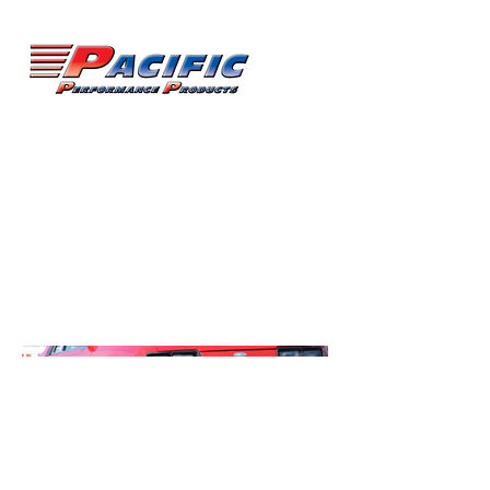
James
Lawrence
N.A.